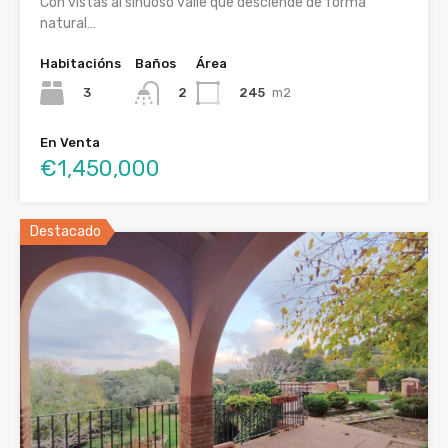
Con vistas al sinuoso valle que desciende de forma
natural…
Habitacións
Baños
Área
3
245
m2
2
En Venta
€1,450,000
Destacado