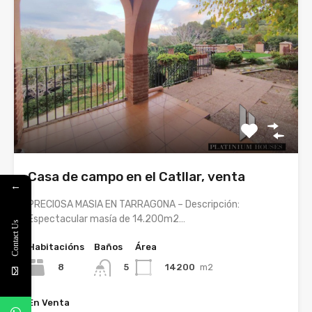
Casa de campo en el Catllar, venta
←
PRECIOSA MASIA EN TARRAGONA – Descripción:
Espectacular masía de 14.200m2…
Contact Us
Habitacións
Baños
Área
8
14200
m2
5
En Venta