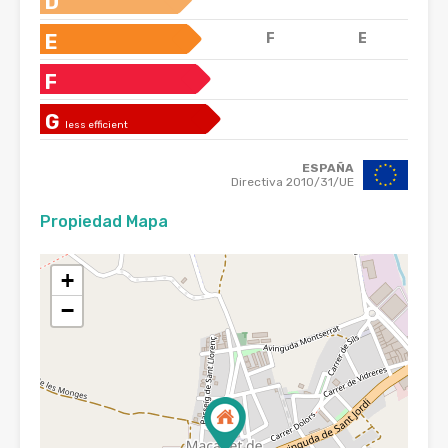
D
E
F
E
F
G
less efficient
ESPAÑA
Directiva 2010/31/UE
Propiedad Mapa
+
−