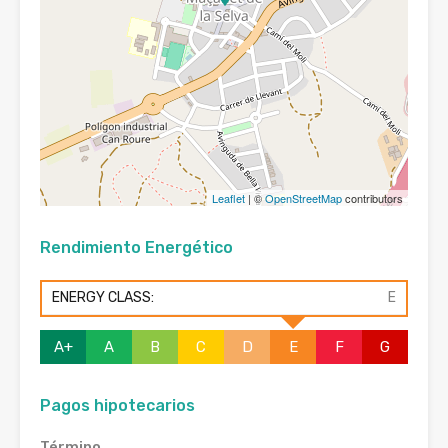
Leaflet
| ©
OpenStreetMap
contributors
Rendimiento Energético
ENERGY CLASS:
E
A+
A
B
C
D
E
F
G
Pagos hipotecarios
Término