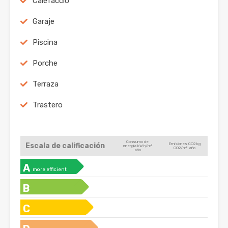
Calefacció
Garaje
Piscina
Porche
Terraza
Trastero
Consumo de
Escala de calificación
Emisiones CO2 kg
energía kW h/m²
CO2/m² año
año
A
more efficient
B
C