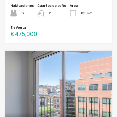
Habitaciones
Cuartos de baño
Área
3
85
m2
2
En Venta
€475,000