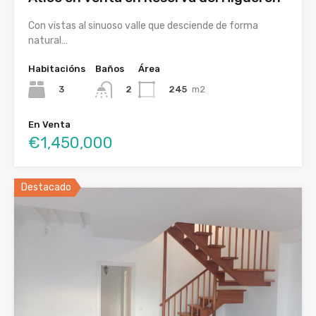
Con vistas al sinuoso valle que desciende de forma
natural…
Habitacións
Baños
Área
3
245
m2
2
En Venta
€1,450,000
Destacado