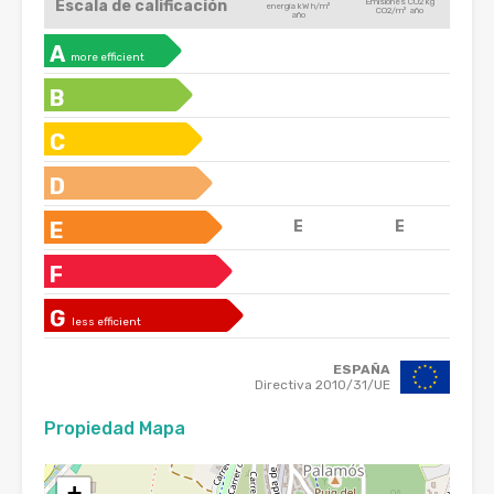
Escala de calificación
Emisiones CO2 kg
energía kW h/m²
CO2/m² año
año
A
more efficient
B
C
D
E
E
E
F
G
less efficient
ESPAÑA
Directiva 2010/31/UE
Propiedad Mapa
+