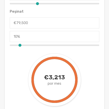
Peşinat
€3,213
por mes