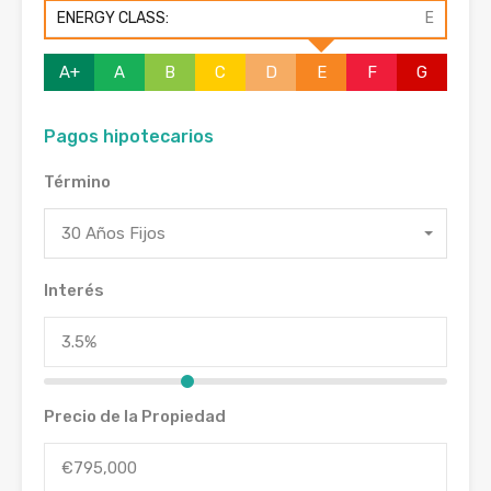
ENERGY CLASS:
E
A+
A
B
C
D
E
F
G
Pagos hipotecarios
Término
30 Años Fijos
Interés
Precio de la Propiedad