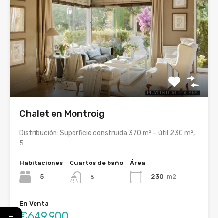
Chalet en Montroig
Distribución: Superficie construida 370 m² – útil 230 m²,
5…
Habitaciones
Cuartos de baño
Área
5
230
m2
5
En Venta
€649,900
←