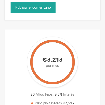
€3,213
por mes
30
Años Fijos,
3.5
%
Interés
€3,213
Principio e interés