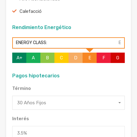
Calefacció
Rendimiento Energético
ENERGY CLASS:
E
A+
A
B
C
D
E
F
G
Pagos hipotecarios
Término
30 Años Fijos
Interés